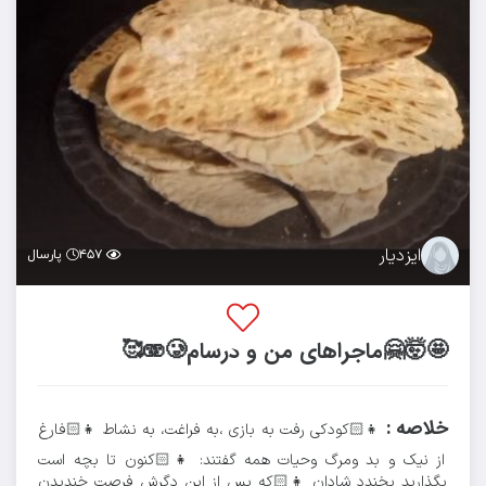
ایزدیار
۴۵۷
پارسال
🤩🤯🤗ماجراهای من و درسام🫨🥲🥰
خلاصه :
👧🏻کودکی رفت به بازی ،به فراغت، به نشاط 👧🏻فارغ
از نیک و بد ومرگ وحیات همه گفتند: 👧🏻کنون تا بچه است
بگذارید بخندد شادان 👧🏻که پس از این دگرش فرصت خندیدن