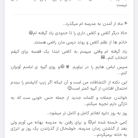
نیست
۴ ماه از آمدن به مدرسه ام میگذرد...
حالا دیگر کلاس و کلاس داری را تا حدودی یاد گرفته ام😃
خانم ها از نظم کلاس و روند درسی مان راضی هستند.
یاد گرفته ام وقتی میرسم به کلاس ابتدا یک قفسه برای کیفم
انتخاب کنم...🎒
سپس لباس هایم را در بیاورم 🧣🧥و روی گیره ی لباسم آویزان
کنم....
این نکته از اکتشافات من است و آن اینکه اگر زیپ کاپشنم را ببندم
احتمال افتادن از گیره کمتر است😉
خواندن جملات و کلمات جدید از جمله حس خوبی ست که به
تازگی دارم تجربه میکنم...
روز به روز دایره لغاتم کامل و کامل تر میشود...
کمی خسته شده ام☹️ و برای رفتن به مدرسه بهانه می آورم ولی
بعد از گذشتن زمان مدرسه، خوشحال از گذراندن یک روز پر انرژی
به خانه برمیگردم....