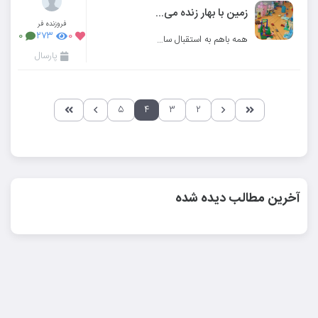
زمین با بهار زنده می شود و دل های ما با یاد شما یا صاحب الزمان(عج)❤️❤️
فروزنده فر
۰
۲۷۳
۰
همه باهم به استقبال سال نو می رویم 🌸🌺🌼
پارسال
۵
۴
۳
۲
آخرین مطالب دیده شده