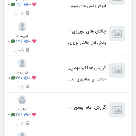
۰
۲۵۲
۰
انجام چالش های نوروزی دختران عزیز پایه ی چهارم
پارسال
چالش های نوروزی ۱
فروزنده فر
۰
۲۳۷
۰
بخش اول چالش نوروزی
پارسال
گزارش عملکرد بهمن واسفند ماه
فروزنده فر
۰
۲۴۰
۰
خلاصه ی فعالیتهای انجام شده باتوجه به تعطیلات مکرر در بهمن واسفند ماه
پارسال
گزارش_ماه_بهمن_و_اسفند🌱
کمالزاده
۰
۲۵۹
۰
پارسال