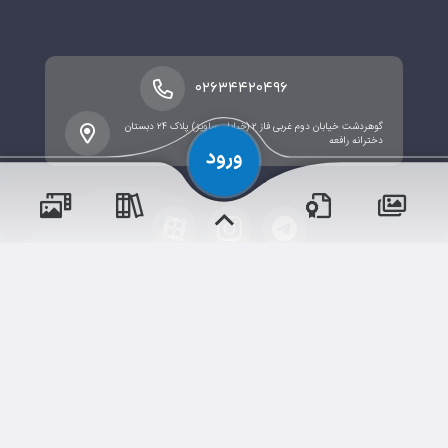
۰۲۶۳۴۴۲۰۴۹۶
گوهردشت خیابان دوم غربی فاز ۲ (خیابان ساویز) پلاک ۲۴ دبستان
دخترانه رافعه
پسران
حقوق مؤلف و نشر برای دبستان۲ میزان البرز (دخترانه) محفوظ
دختران
است.
برداشت و استفاده از کلیه مطالب این سایت با ذکر منبع و آدرس
صفحه مجاز می‌باشد.
شم
ابری‌
قدرت یافته از
سامانهٔ جامع