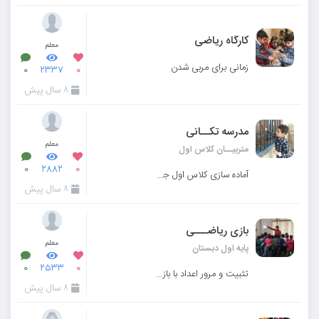
کارگاه ریاضی
معلم
زمانی برای مربی شدن
۰
۲۳۳۷
۰
۸ سال پیش
مدرسه تکــانی
معلم
متربیــان کلاس اول
۰
۲۸۸۲
۰
آماده سازی کلاس اول جهت استقبال از فصل بهار
۸ سال پیش
بازی ریاضـــی
معلم
پایه اول دبستان
۰
۲۵۳۳
۰
تثبیت و مرور اعداد با بازی ریاضــی
۸ سال پیش