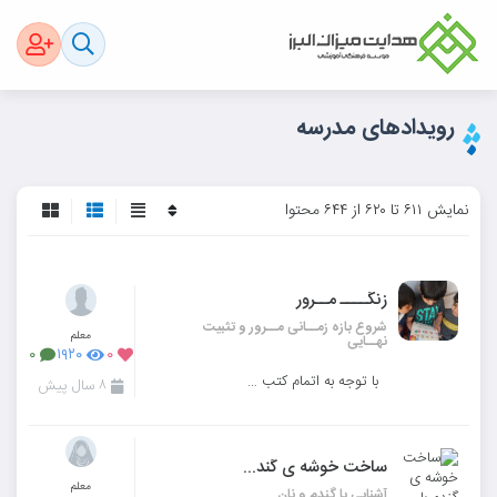
رویدادهای مدرسه
نمایش ۶۱۱ تا ۶۲۰ از ۶۴۴ محتوا
زنگــــ مــرور
شروع بازه زمــانی مــرور و تثبیت
معلم
نهــایی
۰
۱۹۲۰
۰
با توجه به اتمام کتب درسی برخی متربیان ،برنامه ی مرور و تثبیت نهایی دروس شروع گردیده است.
۸ سال پیش
ساخت خوشه ی گندم با متربیان
معلم
آشنایی با گندم و نان