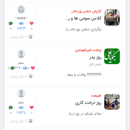
گزارش جشن روز مادر
کلاس سومی ها و روز مادر
♡파테메♡
۰
۷۹۳۳
۰
برگزاری جشن روز مادر را ما در مدرسه انجام دادیم. برای جشن برنامه ریزی کردیم و به هرکسی از دانش آموز
۸ سال پیش
ولادت امیرالمومنین
روز پدر
معلم
حیدر کرار
۰
۲۶۲۱
۰
?????????? ولادت با سعادت مولی الموحدین،لنگر آسمان و زمین،اسد الله الغالب 《علی بن ابی طالب (ع)》 و
۸ سال پیش
طبیعت
روز درخت کاری
معلم
۰
۲۵۳۹
۰
سلام علیکم در روز درخت کاری به صلاحدید مدیریت محترم به اردوی یک روزه در پارکی متربی های عزیز رفتن
۸ سال پیش