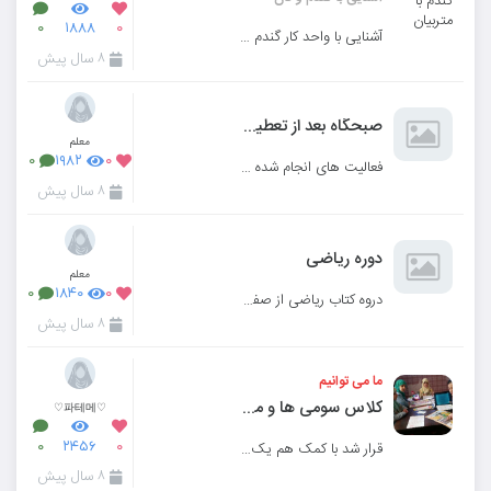
۰
۱۸۸۸
۰
آشنایی با واحد کار گندم و نان و ساخت خوشه گندم با متربیان عزیزم
۸ سال پیش
صبحگاه بعد از تعطیلات
معلم
۰
۱۹۸۲
۰
فعالیت های انجام شده در تاریخ ۱۶و ۱۹ فروردین
۸ سال پیش
دوره ریاضی
معلم
۰
۱۸۴۰
۰
دروه کتاب ریاضی از صفحه ۱ تا صفحه ۱۸
۸ سال پیش
ما می توانیم
کلاس سومی ها و مجله نوروزی
♡파테메♡
۰
۲۴۵۶
۰
قرار شد با کمک هم یک مجله ی نوروزی درست کنیم
۸ سال پیش