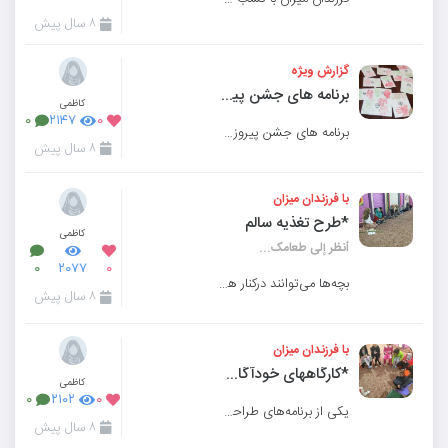
۸ سال پیش
گزارش ویژه
برنامه های جشن پیروزی انقلاب اسلامی ایران در مدرسه رافعه
کاظمی
۰
۲۱۴۷
۰
برنامه های جشن پیروزی انقلاب اسلامی ایران در مدرسه رافعه
۸ سال پیش
با فرزندان میزان
*طرح تغذیه سالم
کاظمی
ٱنظر إلی طعامک...
۰
۲۰۷۷
۰
بچه‌ها می‌توانند درکنار هم و با کمک هم با میان وعده های مناسب که هم در حفظ سلامتی ایشان
۸ سال پیش
با فرزندان میزان
*کارگاههای خودآگاهی
کاظمی
۰
۲۱۰۲
۰
یکی از برنامه‌های طراحی شده برای متربیان در اوقات خارج از فعالیت‌های کلاسی،برگزاری نشست&zw
۸ سال پیش