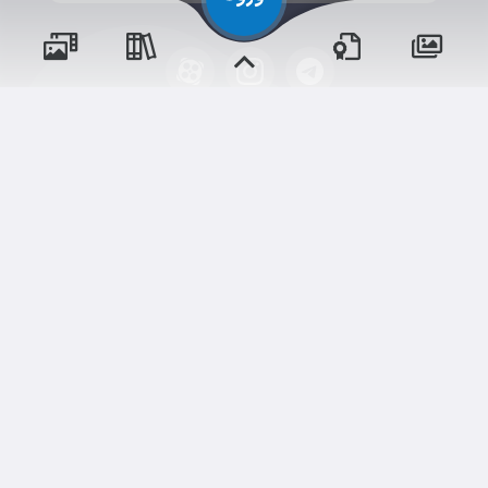
پسران
حقوق مؤلف و نشر برای پیش‌دبستان و دبستان۱ میزان
دختران
البرز(دخترانه) محفوظ است.
برداشت و استفاده از کلیه مطالب این سایت با ذکر منبع و آدرس
صفحه مجاز می‌باشد.
شم
ابری‌
قدرت یافته از
سامانهٔ جامع
و مناسبت‌ها
و مقالات
رویدادها
آموزش‌ها
نسخه اندروید
نسخه ios
اخبار مدرسه
وبرنامه ها
دوره‌ها
تالار گفتگو
دلنوشت‌ها