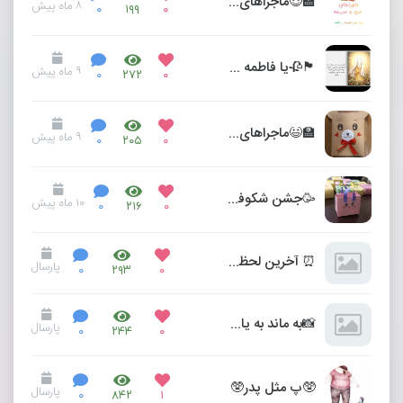
🏫😍ماجراهای من و مدرسه😍🏫
۸ ماه پیش
۰
۱۹۹
۰
🏴🥀یا فاطمه زهرا (س)🥀🏴
۹ ماه پیش
۰
۲۷۲
۰
🏫😃ماجراهای من و مدرسه😃🏫
۹ ماه پیش
۰
۲۰۵
۰
🥳جشن شکوفه ها🥳
۱۰ ماه پیش
۰
۲۱۶
۰
⏰️ آخرین لحظات ما در کنارهم ⏰️
پارسال
۰
۲۹۳
۰
📸به ماند به یادگار از سال ۱۴۰۳📸
پارسال
۰
۲۴۴
۰
🥸پ مثل پدر🥸
پارسال
۰
۸۴۲
۱