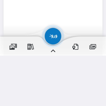
پسران
دختران