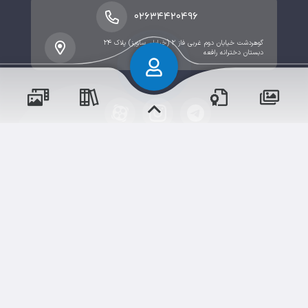
۰۲۶۳۴۴۲۰۴۹۶
گوهردشت خیابان دوم غربی فاز ۲ (خیابان ساویز) پلاک ۲۴
دبستان دخترانه رافعه
پسران
حقوق مؤلف و نشر برای دبستان۲ میزان البرز (دخترانه)
دختران
محفوظ است.
برداشت و استفاده از کلیه مطالب این سایت با ذکر منبع و
آدرس صفحه مجاز می‌باشد.
سامانهٔ جامع
ابری‌
شم
قدرت یافته از
رویدادها
آموزش‌ها
و مناسبت‌ها
و مقالات
نسخه اندروید
نسخه ios