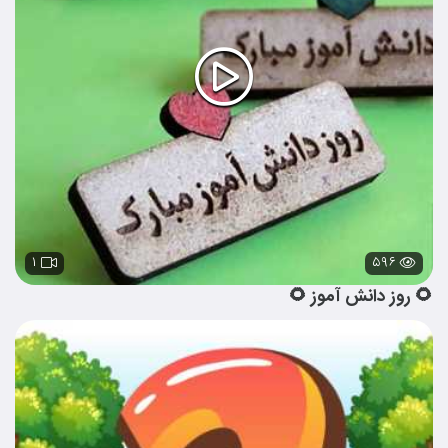
۱
۵۹۶
🌻 روز دانش آموز 🌻