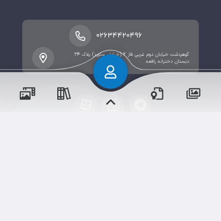
۰۲۶۳۴۴۲۰۴۹۶
گوهردشت خیابان دوم غربی فاز ۲ (خیابان ساویز) پلاک ۲۴
دبستان دخترانه رافعه
پسران
حقوق مؤلف و نشر برای پیش‌دبستان و دبستان۱ میزان
دختران
البرز(دخترانه) محفوظ است.
برداشت و استفاده از کلیه مطالب این سایت با ذکر منبع و
آدرس صفحه مجاز می‌باشد.
سامانهٔ جامع
ابری‌
شم
قدرت یافته از