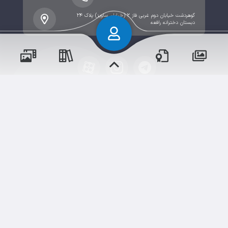
گوهردشت خیابان دوم غربی فاز ۲ (خیابان ساویز) پلاک ۲۴
دبستان دخترانه رافعه
پسران
حقوق مؤلف و نشر برای پیش‌دبستان و دبستان۱ میزان
دختران
البرز(دخترانه) محفوظ است.
برداشت و استفاده از کلیه مطالب این سایت با ذکر منبع و
آدرس صفحه مجاز می‌باشد.
سامانهٔ جامع
ابری‌
شم
قدرت یافته از
رویدادها
آموزش‌ها
و مناسبت‌ها
و مقالات
نسخه اندروید
نسخه ios