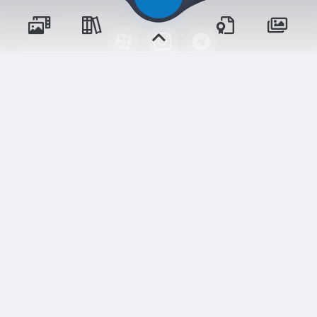
پسران
حقوق مؤلف و نشر برای پیش‌دبستان و دبستان۱ میزان
دختران
البرز(پسرانه) محفوظ است.
برداشت و استفاده از کلیه مطالب این سایت با ذکر منبع و
آدرس صفحه مجاز می‌باشد.
سامانهٔ جامع
ابری‌
شم
قدرت یافته از
رویدادها
آموزش‌ها
و مناسبت‌ها
و مقالات
نسخه اندروید
نسخه ios
دوره‌ها
اخبار مدرسه
وبرنامه ها
تالار گفتگو
دلنوشت‌ها