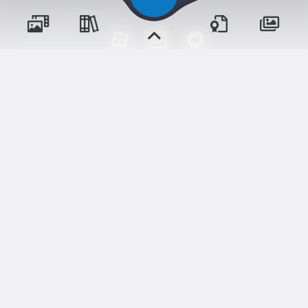
پسران
حقوق مؤلف و نشر برای پیش‌دبستان و دبستان۱ میزان
دختران
البرز(پسرانه) محفوظ است.
برداشت و استفاده از کلیه مطالب این سایت با ذکر منبع و
آدرس صفحه مجاز می‌باشد.
سامانهٔ جامع
ابری‌
شم
قدرت یافته از
رویدادها
آموزش‌ها
و مناسبت‌ها
و مقالات
نسخه اندروید
نسخه ios
دوره‌ها
اخبار مدرسه
وبرنامه ها
تالار گفتگو
دلنوشت‌ها