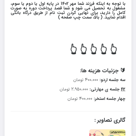
با توجه به اینکه فرزند شما مهر 1402 در پایه اول یا دوم یا سوم،
مشغول به تحصیل می شود و شما قصد پرداخت دوره به صورت
کامل را دارید، برای نهایی کردن ثبت نام از طریق درگاه بانکی
اقدام نمایید. ( بالا، سمت چپ صفحه )
👆 👆 👆 👆 👆
🔰 جزئیات هزینه ها:
سه جلسه اردو:
400،000 تومان
42
جلسه ی مهارتی:
2،950،000 تومان
چهار جلسه استخر:
400،000 تومان
گالری تصاویر :