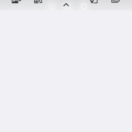
پسران
حقوق مؤلف و نشر برای پیش‌دبستان و دبستان۱ میزان
دختران
البرز(دخترانه) محفوظ است.
برداشت و استفاده از کلیه مطالب این سایت با ذکر منبع و
آدرس صفحه مجاز می‌باشد.
سامانهٔ جامع
ابری‌
شم
قدرت یافته از
رویدادها
آموزش‌ها
و مناسبت‌ها
و مقالات
نسخه اندروید
نسخه ios
دوره‌ها
اخبار مدرسه
وبرنامه ها
تالار گفتگو
دلنوشت‌ها
گالری تصاویر
گالری فیلم‌ها