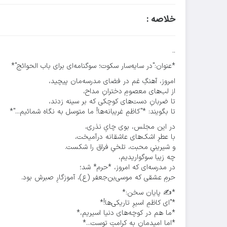
خلاصه :
..
*عنوان:"در سایه‌سار سکوت؛ سوگنامه‌ای برای باب الحوائج"*
امروز، آهنگِ غم در فضای مدرسه‌مان پیچید،
از لب‌های معصومِ دخترانِ مداح،
تا ضربانِ دست‌های کوچکی که بر سینه‌ زدند،
تا بگویند: *"کاظمِ غریبانه‌ها! ما متوسل به نگاه شمائیم..."*
در این مجلس، بوی چایِ نذری،
با عطرِ اشک‌های عاشقانه درآمیخت،
و شیرینیِ محبت، تلخیِ فراق را شکست.
چه زیبا سوگواریدیم،
در مدرسه‌ای که امروز، *حرم* شد؛
حرمِ عشقی که موسی‌بن‌جعفر (ع)، آموزگارِ صبرش بود.
*✍️ پایان سخن:*
*"ای کاظمِ اسیرِ تاریکی‌ها!*
*ما هم در کوچه‌های دنیا اسیریم،*
*اما امیدمان به کرامتِ توست...*