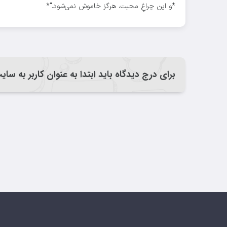
*و این چراغِ محبت، هرگز خاموش نمی‌شود."*
برای درج دیدگاه باید ابتدا به عنوان کاربر به سا