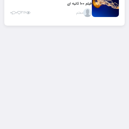
فیلم 100 ثانیه ای
معلم
۲۱۶
۰
۰