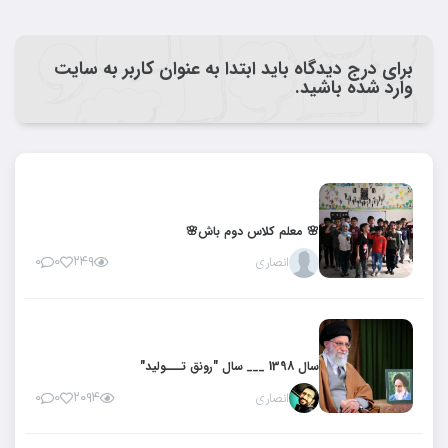
برای درج دیدگاه باید ابتدا به عنوان کاربر به سایت
وارد شده باشید.
🌸 معلم کلاس دوم باش🌸
انصاری
۲۴۹
۰
۰
سال 1398 ___ سال "رونق تـــولید"
انصاری
۲۰۹۴
۰
۰