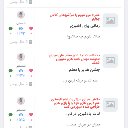
۵ سال پیش
همراه می شویم با سرآشپزهای کلاس
چهارم
شمسایی
زمانی برای آشپزی
۰
۲۲۴۲
۰
سالاد داریم چه سالادی!
۵ سال پیش
به مناسبت عید غدیر معلم های میزبان
اندیشه مهمان خانه های متربیان
شدند
شمسایی
جشن غدیر با معلم هایی که بازیگر شدند
۰
۲۲۳۳
۰
عید غدیر، بزرگ ترین و مهم ترین عید جهان اسلام در دبستان میزبان اندیشه به صورت مجازی و با ش
۵ سال پیش
دانش آموزان میزانی در ایام تابستان
هم درس های خود را با بازی های
طراحی شده مرور می کنند
شمسایی
لذت یادگیری در تابستان داغ میزانی
۰
۲۵۱۵
۰
میزان در جریان است...
۶ سال پیش