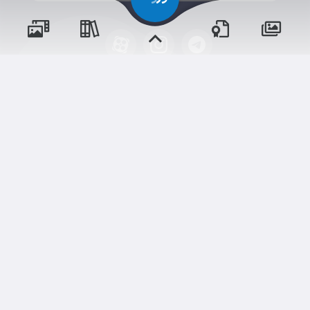
پسران
حقوق مؤلف و نشر برای پیش‌دبستان و دبستان۱ میزان
دختران
البرز(پسرانه) محفوظ است.
برداشت و استفاده از کلیه مطالب این سایت با ذکر منبع و آدرس
صفحه مجاز می‌باشد.
شم
ابری‌
قدرت یافته از
سامانهٔ جامع
و مناسبت‌ها
و مقالات
رویدادها
آموزش‌ها
نسخه اندروید
نسخه ios
اخبار مدرسه
وبرنامه ها
دوره‌ها
تالار گفتگو
دلنوشت‌ها