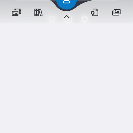
پسران
حقوق مؤلف و نشر برای پیش‌دبستان و دبستان۱ میزان
دختران
البرز(دخترانه) محفوظ است.
برداشت و استفاده از کلیه مطالب این سایت با ذکر منبع و آدرس
صفحه مجاز می‌باشد.
شم
ابری‌
قدرت یافته از
سامانهٔ جامع
و مناسبت‌ها
و مقالات
رویدادها
آموزش‌ها
نسخه اندروید
نسخه ios
اخبار مدرسه
وبرنامه ها
دوره‌ها
تالار گفتگو
دلنوشت‌ها