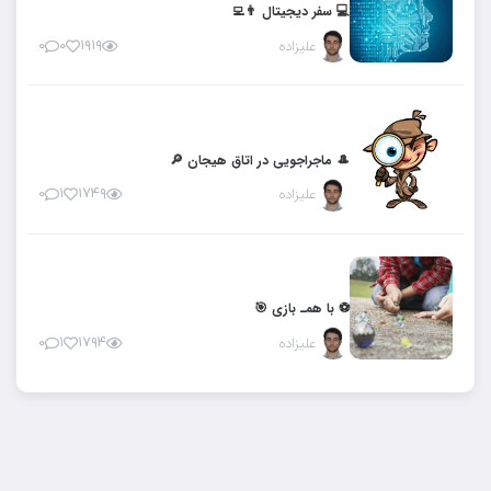
💻 سفر دیجیتال 👨‍💻
علیزاده
۱۹۱۹
۰
۰
🎩 ماجراجویی در اتاق هیجان 🔎
علیزاده
۱۷۴۹
۱
۰
⚽️ با همـ بازی 🎯
علیزاده
۱۷۹۴
۱
۰