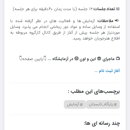
تعداد
جلسات:
📅
۱۲ جلسه (با مدت زمان ۶۰ دقیقه برای هر جلسه)
ملاحظات:
📢
آزمایش ها و فعالیت های در نظر گرفته شده با
استفاده از وسایل ساده و مواد دور ریختنی انجام می پذیرد. وسایل
موردنیاز هر جلسه پیش از آغاز از طریق کانال کارگروه مربوطه به
اطلاع هنرجویان خواهد رسید.
📺 ماجرای 😎 این و اون 🤠 در آزمایشگاه ...
👇پایین صفحه👇
آغاز ثبت نام ...
برچسب‌های این مطلب :
پایگاه_تابستان
آزمایش
چند رسانه ای ها: