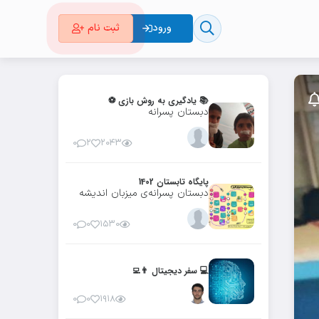
ورود
ثبت نام
📚 یادگیری به روش بازی ⚽
دبستان پسرانه
۰
۲
۲۰۴۳
پایگاه تابستان 1402
دبستان پسرانه‌ی میزبان اندیشه
۰
۰
۱۵۳۰
💻 سفر دیجیتال 👨‍💻
۰
۰
۱۹۱۸