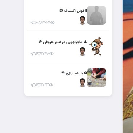
🧪 تونل اکتشاف 🥼
۰
۰
۱۷۵۷
🎩 ماجراجویی در اتاق هیجان 🔎
۰
۱
۱۷۴۸
⚽️ با همـ بازی 🎯
۰
۱
۱۷۹۳