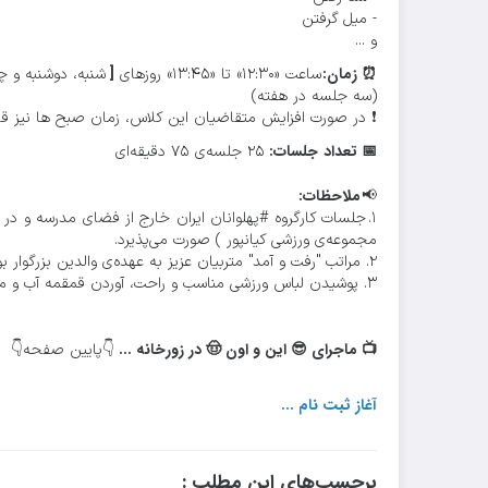
- میل گرفتن
و ...
⏰ زمان:
[
ساعت «۱۲:۳۰» تا «۱۳:۴۵» روزهای
شنبه، دوشنبه و چ
(سه جلسه در هفته)
❗ در صورت افزایش متقاضیان این کلاس، زمان صبح ها نیز قاب
📅 تعداد
جلسات:
۲۵ جلسه‌ی ۷۵ دقیقه‌ای
ملاحظات:
📢
۱. جلسات کارگروه #پهلوانان ایران خارج از فضای مدرسه و د
مجموعه‌ی ورزشی کیانپور ) صورت می‌پذیرد.
۲. مراتب "رفت و آمد" متربیان عزیز به عهده‌ی والدین بزرگوار بوده و مدرسه در این حوزه خدمتی ارائه نخواهد نمود.
۳. پوشیدن لباس ورزشی مناسب و راحت، آوردن قمقمه آب و میان وعده‌ای ساده از ملزومات حضور در این کارگروه است.
📺 ماجرای 😎 این و اون 🤠 در زورخانه ...
👇پایین صفحه👇
آغاز ثبت نام ...
برچسب‌های این مطلب :