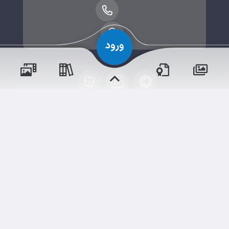
پسران
حقوق مؤلف و نشر برای پیش‌دبستان و دبستان۱ میزان
دختران
البرز(پسرانه) محفوظ است.
برداشت و استفاده از کلیه مطالب این سایت با ذکر منبع و
آدرس صفحه مجاز می‌باشد.
سامانهٔ جامع
ابری‌
شم
قدرت یافته از
رویدادها
آموزش‌ها
و مناسبت‌ها
و مقالات
نسخه اندروید
نسخه ios