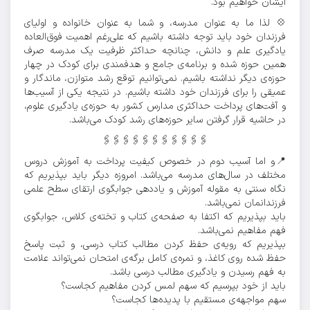
ایشان خواهیم بود.
💠 لذا ما به عنوان مدرسه، و شما به عنوان خانواده و اولیای
فرزندان خود باید توجه داشته باشیم که علی‌رغم اهمیت فوق‌العاده
یادگیری علم و دانش، چنانچه حداکثر ظرفیت یک مدرسه صرف
همین حوزه شده و برنامه‌ی جامع و هدفمندی برای کودک در چهار
حوزه‌ی دیگر نداشته باشیم. نمی‌توانیم توقع رشد متوازن، ماندگار و
عمیقی را برای فرزندان خود داشته باشیم. در نتیجه یکی از آسیب‌ها
و آفت‌های پرداخت حداکثری مدارس کشور به حوزه‌ی یادگیری علوم،
در حاشیه قرار گرفتن سایر حوزه‌های رشد کودک می‌باشد.
🖇🖇🖇🖇🖇🖇🖇🖇🖇🖇🖇
📍و اما آسیب دوم در خصوص کیفیت پرداخت به آموزش دروس
مختلف در سال‌های مدرسه می‌باشد. امروزه دیگر باید بپذیریم که
نگاه سنتی به مقوله آموزش و یاددهی جوابگوی ارتقای سطح علمی
فرزندانمان نمی‌باشد.
باید بپذیریم که اکتفا به صفحه‌ی کتاب و تخته‌ی کلاس، جوابگوی
فهم مفاهیم نمی‌باشد.
بپذیریم که رویه‌ی حفظ کردن مطالب کتاب درسی، و ثبت پاسخ
حفظ شده روی کاغذ، و نمره‌ی کامل برگه‌ی امتحان نمی‌تواند علامت
به فهم رسیدن و یادگیری مطالب درسی باشد.
باید از خود بپرسیم که سهم لمس کردن مفاهیم کجاست؟
سهم مواجهه‌ی مستقیم با پدیده‌ها کجاست؟