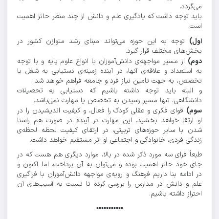
می‌گردد.
باید توجه داشت که یادگیری علم و دانش از چند منظر حائز اهمیت
است.
اول)
توجه به این حوزه می‌تواند مبنای رشد متوازن کشور در
بخش‌های مختلف قرار گیرد.
دوم)
از مسیر مواجهه‌ی دانش‌آموزان با انواع علوم پایه و با توجه
به استعداد و علاقه‌ی آنها، در آینده زمینه‌ی دستیابی به شغل یا
تخصص، به جهت تامین نیاز فرد و جامعه فراهم خواهد شد.
و البته باید توجه داشته باشیم که دستیابی به تحصیلات
دانشگاهی، تنها مسیر رسیدن به تخصص یا مهارت نمی‌باشد.
سوم)
قوای فکری و عقلی کودک را فعال، و کیفیت اندیشیدن را در
او ارتقا خواهد بخشید. این مهارت در آینده در صورت هم راستا
شدن با سایر حوزه‌های تربیتی، در ارتقای کیفیت لحظه لحظه‌ی
زندگی فردی، خانوادگی و اجتماعی او اثر مستقیم خواهد داشت.
طبعاً فرای سه مورد ذکر شده در بالا، موارد دیگری هم هست که در
جای خود حائز اهمیت بوده و می‌توان به آن پرداخت. اما اکنون و
در ادامه بنا داریم فرهنگ و رویه‌ی مواجهه دانش‌آموزان با فراگیری
علم و دانش در مدارس را بررسی کرده تا نسبت به آسیب‌های آن
احتراز داشته باشیم.
▪️▫️▪️▫️▪️▫️▪️▫️▪️▫️▪️