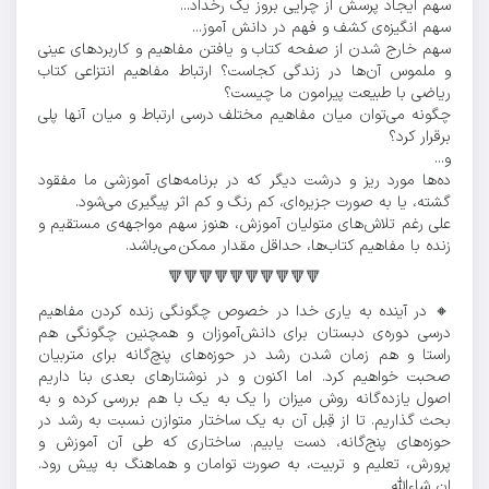
سهم ایجاد پرسش از چرایی بروز یک رخداد...
سهم انگیزه‌ی کشف و فهم در دانش آموز...
سهم خارج شدن از صفحه کتاب و یافتن مفاهیم و کاربردهای عینی
و ملموس آن‌ها در زندگی کجاست؟ ارتباط مفاهیم انتزاعی کتاب
ریاضی با طبیعت پیرامون ما چیست؟
چگونه می‌توان میان مفاهیم مختلف درسی ارتباط و میان آنها پلی
برقرار کرد؟
و...
ده‌ها مورد ریز و درشت دیگر که در برنامه‌های آموزشی ما مفقود
گشته، یا به صورت جزیره‌ای، کم رنگ و کم اثر پیگیری می‌شود.
علی رغم تلاش‌های متولیان آموزش، هنوز سهم مواجهه‌ی مستقیم و
زنده با مفاهیم کتاب‌ها، حداقل مقدار ممکن می‌باشد.
🔻🔻🔻🔻🔻🔻🔻🔻🔻🔻
🔸️ در آینده به یاری خدا در خصوص چگونگی زنده کردن مفاهیم
درسی دوره‌ی دبستان برای دانش‌آموزان و همچنین چگونگی هم
راستا و هم زمان شدن رشد در حوزه‌های پنچ‌گانه برای متربیان
صحبت خواهیم کرد. اما اکنون و در نوشتارهای بعدی بنا داریم
اصول یازده‌گانه روش میزان را یک به یک با هم بررسی کرده و به
بحث گذاریم. تا از قِبل آن به یک ساختار متوازن نسبت به رشد در
حوزه‌های پنج‌گانه، دست یابیم. ساختاری که طی آن آموزش و
پرورش، تعلیم و تربیت، به صورت توامان و هماهنگ به پیش رود.
ان شاءالله