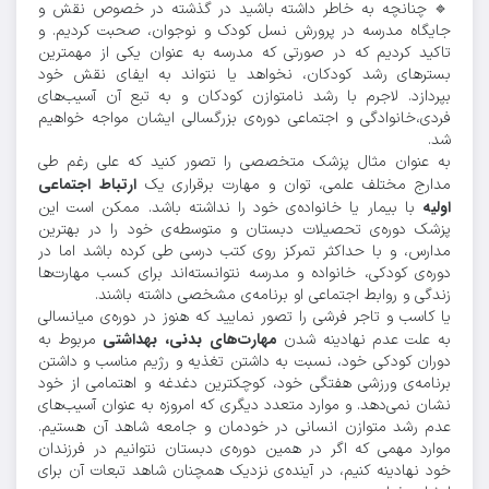
🔹️ چنانچه به خاطر داشته باشید در گذشته در خصوص نقش و
جایگاه مدرسه در پرورش نسل کودک و نوجوان، صحبت کردیم. و
تاکید کردیم که در صورتی که مدرسه به عنوان یکی از مهمترین
بسترهای رشد کودکان، نخواهد یا نتواند به ایفای نقش خود
بپردازد. لاجرم با رشد نامتوازن کودکان و به تبع آن آسیب‌های
فردی،خانوادگی و اجتماعی دوره‌ی بزرگسالی ایشان مواجه خواهیم
شد.
به عنوان مثال پزشک متخصصی را تصور کنید که علی رغم طی
ارتباط
اجتماعی
مدارج مختلف علمی، توان و مهارت برقراری یک
اولیه
با بیمار یا خانواده‌ی خود را نداشته باشد. ممکن است این
پزشک دوره‌ی تحصیلات دبستان و متوسطه‌ی خود را در بهترین
مدارس، و با حداکثر تمرکز روی کتب درسی طی کرده باشد اما در
دوره‌ی کودکی، خانواده و مدرسه نتوانسته‌اند برای کسب مهارت‌ها
زندگی و روابط اجتماعی او برنامه‌ی مشخصی داشته باشند.
یا کاسب و تاجر فرشی را تصور نمایید که هنوز در دوره‌ی میانسالی
مهارت‌های
بدنی،
بهداشتی
به علت عدم نهادینه شدن
مربوط به
دوران کودکی خود، نسبت به داشتن تغذیه و رژیم مناسب و داشتن
برنامه‌ی ورزشی هفتگی خود، کوچکترین دغدغه و اهتمامی از خود
نشان نمی‌دهد. و موارد متعدد دیگری که امروزه به عنوان آسیب‌های
عدم رشد متوازن انسانی در خودمان و جامعه شاهد آن هستیم.
موارد مهمی که اگر در همین دوره‌ی دبستان نتوانیم در فرزندان
خود نهادینه کنیم، در آینده‌ی نزدیک همچنان شاهد تبعات آن برای